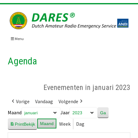
Skip
to
content
Menu
Agenda
Evenementen in januari 2023
Vorige
Vandaag
Volgende
Maand
Jaar
Week
Dag
Maand
Print
Bekijk