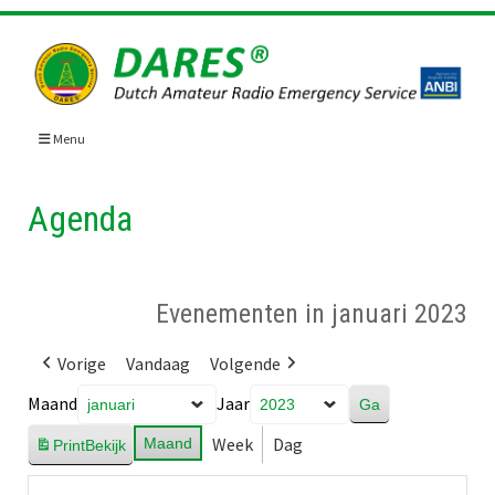
Skip
to
content
Menu
Agenda
Evenementen in januari 2023
Vorige
Vandaag
Volgende
Maand
Jaar
Week
Dag
Maand
Print
Bekijk