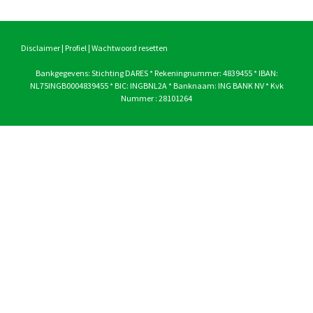
navigatie
Disclaimer
|
Profiel
|
Wachtwoord resetten
Bankgegevens: Stichting DARES * Rekeningnummer: 4839455 * IBAN:
NL75INGB0004839455 * BIC: INGBNL2A * Banknaam: ING BANK NV * Kvk
Nummer : 28101264