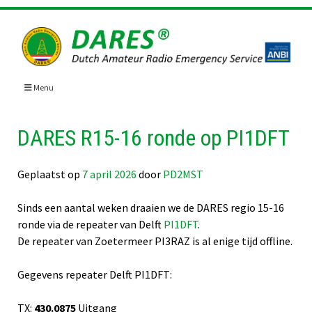
Skip
to
content
Menu
DARES R15-16 ronde op PI1DFT
Geplaatst op
7 april 2026
door
PD2MST
Sinds een aantal weken draaien we de DARES regio 15-16
ronde via de repeater van Delft
PI1DFT
.
De repeater van Zoetermeer PI3RAZ is al enige tijd offline.
Gegevens repeater Delft PI1DFT:
TX:
430.0875
Uitgang