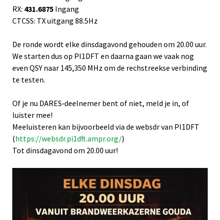
RX:
431.6875
Ingang
CTCSS: TX uitgang 88.5Hz
De ronde wordt elke dinsdagavond gehouden om 20.00 uur.
We starten dus op PI1DFT en daarna gaan we vaak nog
even QSY naar 145,350 MHz om de rechstreekse verbinding
te testen.
Of je nu DARES‑deelnemer bent of niet, meld je in, of
luister mee!
Meeluisteren kan bijvoorbeeld via de websdr van PI1DFT
(
https://websdr.pi1dft.ampr.org/
)
Tot dinsdagavond om 20.00 uur!